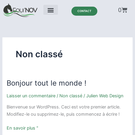
Aller
Panie
0
au
CONTACT
contenu
Non classé
Bonjour tout le monde !
Bonjour
tout
Laisser un commentaire
/
Non classé
/
Julien Web Design
le
monde !
Bienvenue sur WordPress. Ceci est votre premier article.
Modifiez-le ou supprimez-le, puis commencez à écrire !
En savoir plus "