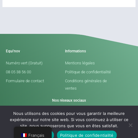
Equi'nov
Informations
Numéro vert (Gratuit)
Mentions légales
08 05 38 56 00
Politique de confidentialité
Formulaire de contact
Conditions générales de
ventes
Nos réseaux sociaux
L
I
Nous utilisons des cookies pour vous garantir la meilleure
expérience sur notre site web. Si vous continuez à utiliser ce
i
n
site, nous supposerons que vous en êtes satisfait.
n
s
OK
Non
Politique de confidentialité
Français